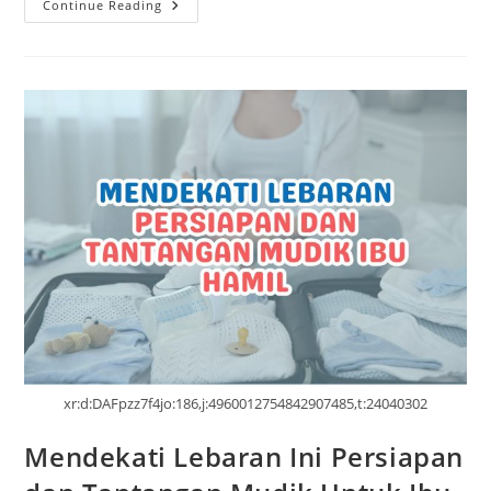
Continue Reading
xr:d:DAFpzz7f4jo:186,j:4960012754842907485,t:24040302
Mendekati Lebaran Ini Persiapan